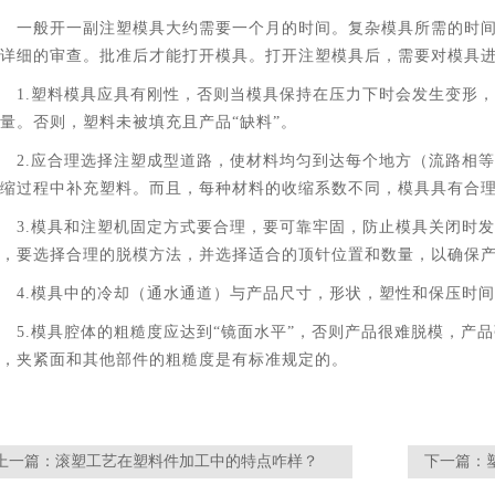
一般开一副注塑模具大约需要一个月的时间。复杂模具所需的时
详细的审查。批准后才能打开模具。打开注塑模具后，需要对模具
1.塑料模具应具有刚性，否则当模具保持在压力下时会发生变形，
量。否则，塑料未被填充且产品“缺料”。
2.应合理选择注塑成型道路，使材料均匀到达每个地方（流路相
缩过程中补充塑料。而且，每种材料的收缩系数不同，模具具有合
3.模具和注塑机固定方式要合理，要可靠牢固，防止模具关闭时
，要选择合理的脱模方法，并选择适合的顶针位置和数量，以确保
4.模具中的冷却（通水通道）与产品尺寸，形状，塑性和保压时
5.模具腔体的粗糙度应达到“镜面水平”，否则产品很难脱模，产
，夹紧面和其他部件的粗糙度是有标准规定的。
上一篇：
滚塑工艺在塑料件加工中的特点咋样？
下一篇：