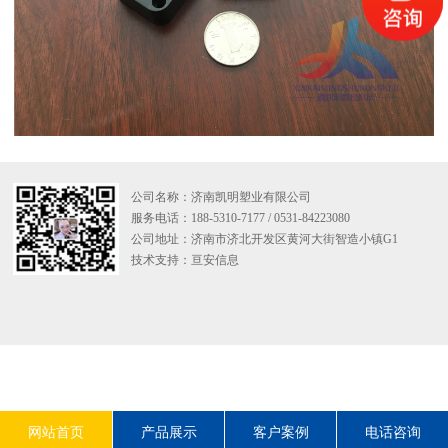
公司名称：济南凯明塑业有限公司
服务电话：188-5310-7177 / 0531-84223080
公司地址：济南市济北开发区黄河大街智造小镇G1
技术支持：
亘安信息
网站首页
产品展示
客户案例
电话咨询