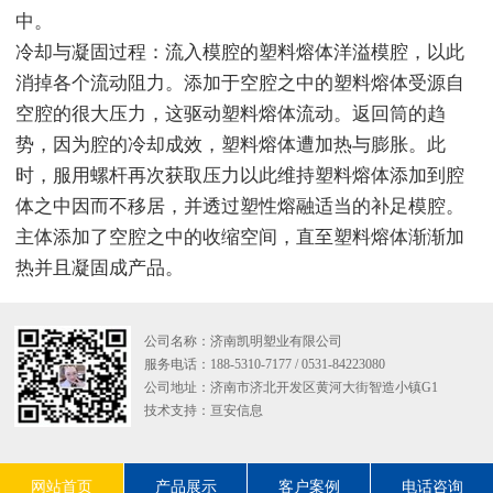
中。
冷却与凝固过程：流入模腔的塑料熔体洋溢模腔，以此
消掉各个流动阻力。添加于空腔之中的塑料熔体受源自
空腔的很大压力，这驱动塑料熔体流动。返回筒的趋
势，因为腔的冷却成效，塑料熔体遭加热与膨胀。此
时，服用螺杆再次获取压力以此维持塑料熔体添加到腔
体之中因而不移居，并透过塑性熔融适当的补足模腔。
主体添加了空腔之中的收缩空间，直至塑料熔体渐渐加
热并且凝固成产品。
公司名称：济南凯明塑业有限公司
服务电话：188-5310-7177 / 0531-84223080
公司地址：济南市济北开发区黄河大街智造小镇G1
技术支持：
亘安信息
网站首页
产品展示
客户案例
电话咨询