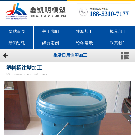
网站首页
关于我们
注塑加工
模具加工
新闻资讯
经典案例
设备展示
联系我们
生活日用注塑加工
塑料桶注塑加工
时间：2022-09-06 15:41:16 浏览：2044次