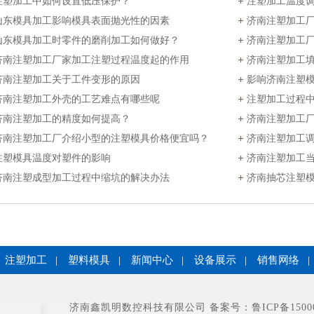
注塑加工中如何设置低压保护？
注塑加工温度
山东模具加工影响模具表面抛光性的因素
济南注塑加工
山东模具加工时零件的磨削加工如何做好？
济南注塑加工
济南注塑加工厂家加工注塑过程温度起的作用
现象的应对
济南注塑加工
济南注塑加工关于工件变形的原因
影响济南注塑
济南注塑加工外壳的工艺难点有哪些呢
注塑加工过程
济南注塑加工的精度如何提高？
济南注塑加工
济南注塑加工厂介绍小型的注塑模具价格便宜吗？
么区别
济南注塑加工
注塑模具温度对塑件的影响
济南注塑加工
济南注塑成型加工过程中缩坑的解决办法
济南抽芯注塑
注塑加工
|
塑料模具
|
新闻中心
|
设备展示
|
销售网络
|
济南鑫凯明数控科技有限公司 备案号：
鲁ICP备1500