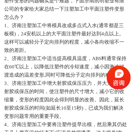
塑件变形的问题确实是个难题，下面济南凯明塑业有限
公司的专家给大家总结一下注塑加工中平面注塑件变形
怎么办？
1、济南注塑加工中将模具改成多点式入水(通常都是三
板模)，24安机以上的大平面注塑件最好达到4点以上。
这样可以减轻分子定向排列的程度，减小各向收缩不一
致的差距。
2、济南注塑加工中适当提高模具温度，ABS料通常保持
在60℃以上，以降低注塑件的冷却速度，减小因激冷过
渡造成的温差变形,同时可降低分子定向排列的程度。
3、济南注塑加工中增大射胶或保压压力，并大大地延长
射胶或保压的时间，使注塑件的尺寸增大，减小它的收
缩量，变形的程度因此会得到明显的改善。因此，延长
射胶或保压的时间(如延长10至15秒)，已成为我们解决
变形问题常用的重要手段。
4、济南注塑加工中要将注塑件提早出模，然后乘其仍处