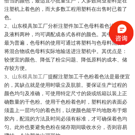
恰当的颜色，最适宜小批量生产，大多数商业塑料是在
注塑机上着色的，而大多数工程用塑料在出售时已着了
色。
2、山东模具加工厂分析注塑件加工色母料着色法分粒料
及液料两种，均可调配成各式各样的颜色。其中以粒料
最为普遍，色母料的使用可通过将塑料与色母料混合，
将混合物或色母料实际地输送进注塑机中。其优点是：
较便宜的颜色、降低了粉尘问题、降低原料的成本、储
存较方便。
3、
山东模具加工厂
提醒注塑加工干色粉着色法是最便宜
的，其缺点就是使用时吸尘及肮脏。要保证生产过程的
颜色均匀及准确，可使用特定尺寸的袋或纸箱以装上正
确数量的干色粉。使用干色粉着色时，塑料粒的表面必
须盖上一层均匀的着色剂，以便颜色能平均地散布于熔
胶内，配混的方法及时间必须有标准，才可确保着色均
匀。此外也要避免色粉在储存期间吸收水分，否则容易