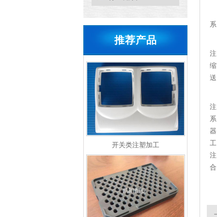
系
推荐产品
注
缩
送
注
系
器
工
开关类注塑加工
注
合