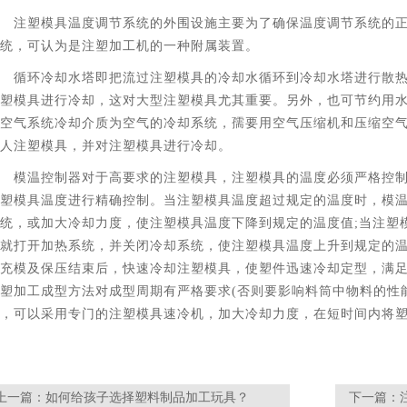
注塑模具温度调节系统的外围设施主要为了确保温度调节系统的
统，可认为是注塑加工机的一种附属装置。
循环冷却水塔即把流过注塑模具的冷却水循环到冷却水塔进行散
塑模具进行冷却，这对大型注塑模具尤其重要。另外，也可节约用
空气系统冷却介质为空气的冷却系统，孺要用空气压缩机和压缩空
人注塑模具，并对注塑模具进行冷却。
模温控制器对于高要求的注塑模具，注塑模具的温度必须严格控
塑模具温度进行精确控制。当注塑模具温度超过规定的温度时，模
统，或加大冷却力度，使注塑模具温度下降到规定的温度值;当注塑
就打开加热系统，并关闭冷却系统，使注塑模具温度上升到规定的
充模及保压结束后，快速冷却注塑模具，使塑件迅速冷却定型，满
塑加工成型方法对成型周期有严格要求(否则要影响料筒中物料的性
，可以采用专门的注塑模具速冷机，加大冷却力度，在短时间内将
上一篇：
如何给孩子选择塑料制品加工玩具？
下一篇：