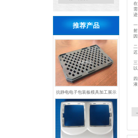
在
需
迹
推荐产品
一
射
因
二
迟
三
以
四
液
抗静电电子包装板模具加工展示
呢