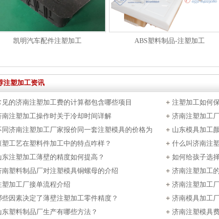
凯明汽车配件注塑加工
ABS塑料制品-注塑加工
荐注塑加工资讯
常见的济南注塑加工费的计算都包含哪些项目
注塑加工如何
济南注塑加工操作时关于冷却时间详解
济南注塑加工
不同济南注塑加工厂家报价同一套注塑模具的价格为
山东模具加工
么不一样？
滚塑工艺在塑料件加工中的特点咋样？
什么叫济南注
山东注塑加工薄壁的精度如何提高？
如何给孩子选
济南塑料制品厂对注塑模具铜螺母的介绍
济南注塑加工
注塑加工厂接单流程介绍
济南注塑加工
哪些因素决定了薄壁注塑加工零件精度？
巧
济南模具加工
山东塑料制品厂生产有哪些方法？
济南注塑模具