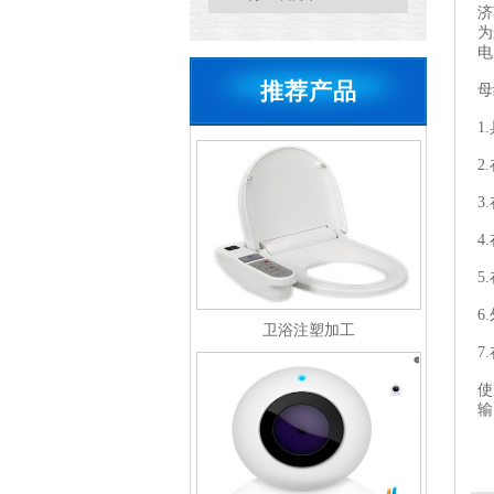
济
为
电
推荐产品
母
1
2
3
4
5
6
卫浴注塑加工
7
使
输