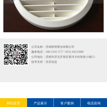
公司名称：济南凯明塑业有限公司
服务电话：188-5310-7177 / 0531-84223080
公司地址：济南市济北开发区黄河大街智造小镇G1
技术支持：
亘安信息
网站首页
产品展示
客户案例
电话咨询