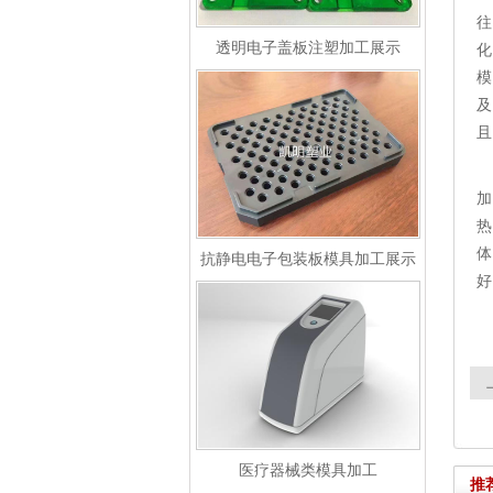
往
透明电子盖板注塑加工展示
化
模
及
且
加
热
体
抗静电电子包装板模具加工展示
好
医疗器械类模具加工
推