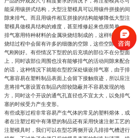
产品的外观及尺寸精度要求的情况下，将注塑模具尽可
能采用镶拼式结构，大型注塑模具可以用镶件拼接的间
隙来排气。而且用镶件相互拼接的结构能够降低大型注
塑模具做模具结构的难度，甚至维修起来也很简单。
排气塞用特种材料的金属块烧结制成的，这样特种材料
烧结过程中会留有许多的细微的空隙，这些空隙用来排
气刚刚好。有些情况下型腔的后充填的部位不在分型面
上，同时该部位周围也没有能够排气的活动间隙来配合
的话，这种情况下就能在型腔深处镶嵌排气塞，由于排
气塞容易在塑料制品表面上会留下接触痕迹，所以应注
意将排气塞设置在制品内部较隐蔽并不容易发现的地
方，同时这个开设的通气孔直径也不宜太大，以免排气
塞的时候受力产生变形。
有些成形过程非常容易产生气体的常见的塑料熔体，或
者在注塑过程中有薄壁的制品还有采用快速注射工艺的
注塑模具时，我们可以在型芯两侧开设几排排气槽进行