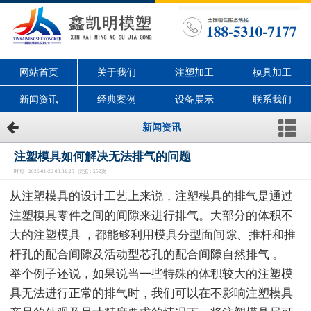
网站首页
关于我们
注塑加工
模具加工
新闻资讯
经典案例
设备展示
联系我们
新闻资讯
注塑模具如何解决无法排气的问题
时间：2026-01-26 08:31:25 浏览：552次
从注塑模具的设计工艺上来说，注塑模具的排气是通过
注塑模具零件之间的间隙来进行排气。大部分的体积不
大的注塑模具 ，都能够利用模具分型面间隙、推杆和推
杆孔的配合间隙及活动型芯孔的配合间隙自然排气 。
举个例子还说，如果说当一些特殊的体积较大的注塑模
具无法进行正常的排气时，我们可以在不影响注塑模具