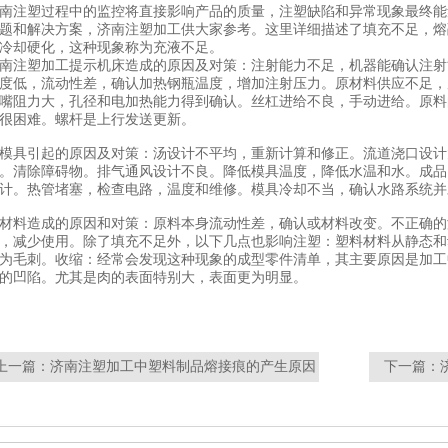
南注塑过程中的监控将直接影响产品的质量，注塑缺陷和异常现象最终能
题和解决方案，济南注塑加工供大家参考。这里详细描述了填充不足，熔
充冷却硬化，这种现象称为充液不足。
南注塑加工提示机床造成的原因及对策：注射能力不足，机器能确认注射
度低，流动性差，确认加热钢瓶温度，增加注射压力。原材料供应不足，
嘴阻力大，孔径和电加热能力得到确认。丝杠进给不良，手动进给。原料
很困难。螺杆是上行发送更新。
模具引起的原因及对策：汤设计不平均，重新计算和修正。流道浇口设计
。清除障碍物。排气通风设计不良。降低模具温度，降低水温和水。成品
计。热管堵塞，检查电路，温度和维修。模具冷却不当，确认水路系统
材料造成的原因和对策：原料本身流动性差，确认或材料改变。不正确的
，减少使用。除了填充不足外，以下几点也影响注塑：塑料材料从静态和
为毛刺。收缩：经常会发现这种现象的成型零件清单，其主要原因是加工
的凹陷。尤其是肉的表面特别大，表面更为明显。
上一篇：
济南注塑加工中塑料制品熔接痕的产生原因
下一篇：
什么
要性