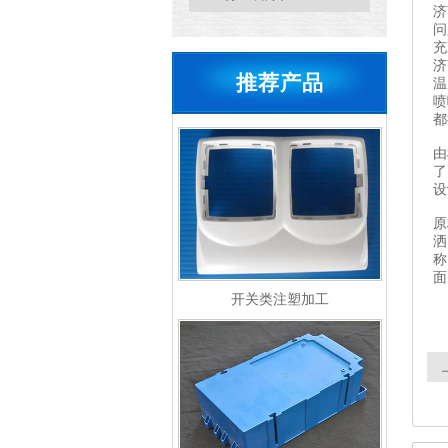
济
问
济
推荐产品
温
喷
都
由
了
设
原
洒
称
面
开关类注塑加工
式