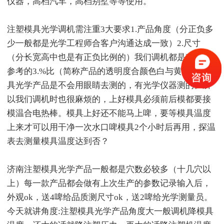
仪器，高档汽车，高档别墅等等使用。
注塑模具光学调机需注重3大要求1.产品角度（分正负多
少一般都是光学工程师合客户沟通达成一致）2.尺寸
（分长宽高中也是有正负比例的）我们调机都是有图纸
参考的3.%比（简称产品的透明度合颜色白与黄）注塑模
具光学产品是不会用眼睛去测的，有光学仪器测的。所
以我们调机时也很麻烦的，上好模具必须前后模都要接
模温合电热棒。模具上好还不能马上啤，要等模具温度
上来才可以用干净一次水口啤模具2个小时后再用，探温
表去测量模具温度达到否？
济南注塑模具光学产品一般都是穴数必较多（十几穴以
上）每一款产品都会做有上次生产的参数记录输入后，
外观ok，送4啤给品质测尺寸ok，送2啤给光学测量员。
今天就讲角度:注塑模具光学产品角度大一般调机降模具