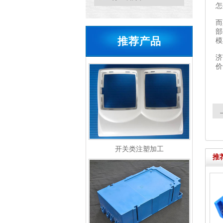
怎
而
部
推荐产品
模
济
价
开关类注塑加工
推