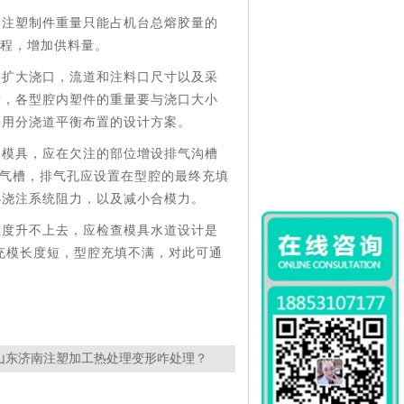
，注塑制件重量只能占机台总熔胶量的
行程，增加供料量。
，扩大浇口，流道和注料口尺寸以及采
衡，各型腔内塑件的重量要与浇口大小
采用分浇道平衡布置的设计方案。
的模具，应在欠注的部位增设排气沟槽
m 的排气槽，排气孔应设置在型腔的最终充填
小浇注系统阻力，以及减小合模力。
温度升不上去，应检查模具水道设计是
充模长度短，型腔充填不满，对此可通
山东济南注塑加工热处理变形咋处理？