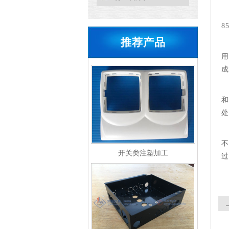
8
推荐产品
用
成
和
处
不
开关类注塑加工
过