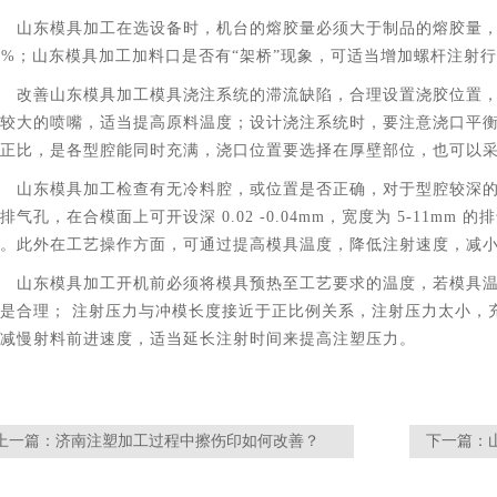
山东模具加工
在选设备时，机台的熔胶量必须大于制品的熔胶量
5%；山东模具加工加料口是否有“架桥”现象，可适当增加螺杆注射
改善山东模具加工模具浇注系统的滞流缺陷，合理设置浇胶位置
较大的喷嘴，适当提高原料温度；设计浇注系统时，要注意浇口平
正比，是各型腔能同时充满，浇口位置要选择在厚壁部位，也可以
山东模具加工检查有无冷料腔，或位置是否正确，对于型腔较深
排气孔，在合模面上可开设深 0.02 -0.04mm，宽度为 5-11m
。此外在工艺操作方面，可通过提高模具温度，降低注射速度，减
山东模具加工
开机前必须将模具预热至工艺要求的温度，若模具
是合理； 注射压力与冲模长度接近于正比例关系，注射压力太小，
减慢射料前进速度，适当延长注射时间来提高注塑压力。
上一篇：
济南注塑加工过程中擦伤印如何改善？
下一篇：