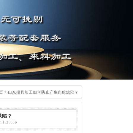
页
>
山东模具加工如何防止产生条纹缺陷？
缺陷？
1:25:56